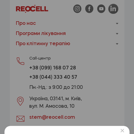
Про нас
Програми лікування
Про клітинну терапію
Call-центр
+38 (099) 168 07 28
+38 (044) 333 40 57
Пн.-Нд.: з 9:00 до 21:00
Україна, 03141, м. Київ,
вул. М. Амосова, 10
stem@reocell.com
ОТРИМАТИ КОНСУЛЬТАЦІЮ