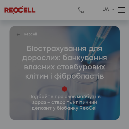
UA
Reocell
Біострахування для
дорослих: банкування
власних стовбурових
клітин і фібробластів
Подбайте про своє майбутнє
зараз – створіть клітинний
депозит у біобанку ReoCell