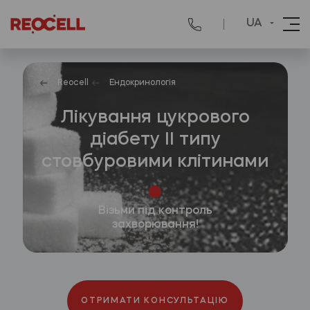
UA
Reocell
Ендокринологія
Лікування цукрового
діабету ІІ типу
стовбуровими клітинами
Візьми під контроль
захворювання!
ОТРИМАТИ КОНСУЛЬТАЦІЮ