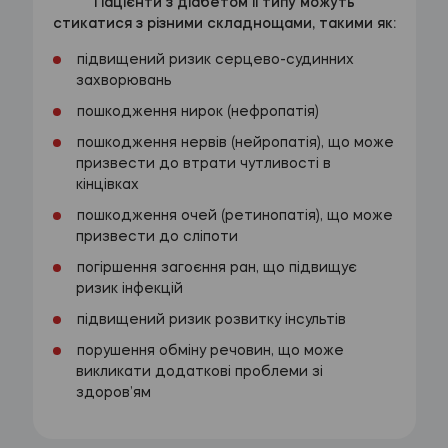
Пацієнти з діабетом ІІ типу можуть
стикатися з різними складнощами, такими як:
підвищений ризик серцево-судинних
захворювань
пошкодження нирок (нефропатія)
пошкодження нервів (нейропатія), що може
призвести до втрати чутливості в
кінцівках
пошкодження очей (ретинопатія), що може
призвести до сліпоти
погіршення загоєння ран, що підвищує
ризик інфекцій
підвищений ризик розвитку інсультів
порушення обміну речовин, що може
викликати додаткові проблеми зі
здоров’ям