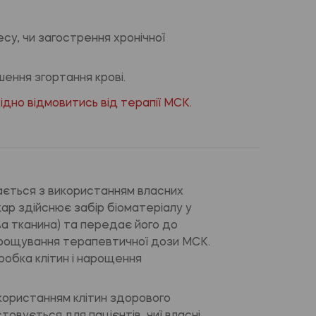
су, чи загострення хронічної
шення згортання крові.
ідно відмовитись від терапії МСК.
ається з використанням власних
ікар здійснює забір біоматеріалу у
ва тканина) та передає його до
нарощування терапевтичної дози МСК.
бробка клітин і нарощення
користанням клітин здорового