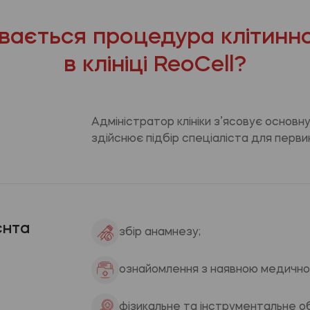
увається процедура клітинної
в клініці ReoCell?
Адміністратор клініки з’ясовує основн
здійснює підбір спеціаліста для первин
єнта
збір анамнезу;
ознайомлення з наявною медично
фізикальне та інструментальне о