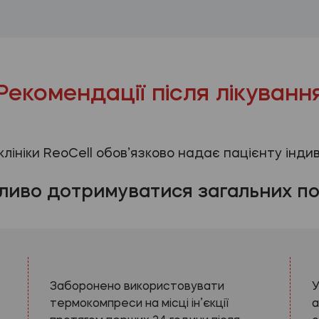
Рекомендації після лікуванн
 клініки ReoCell обов’язково надає пацієнту інди
ливо дотримуватися загальних по
Заборонено використовувати
У
термокомпреси на місці ін’єкції
а