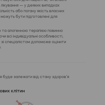
овується для пацієнтів, чиї власні
я лікування — у деяких випадках
лькість або погану якість власних
и можуть бути підготовлені для
ю та алогенною терапією повинно
чи всі індивідуальні особливості,
я зі спеціалістом допоможе оцінити
.
ня буде залежати від стану здоров’я
ових клітин