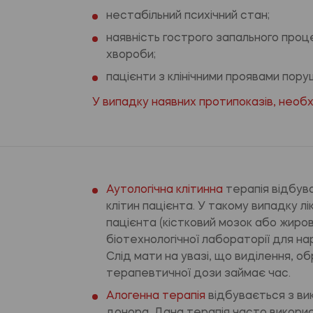
нестабільний психічний стан;
наявність гострого запального проце
хвороби;
пацієнти з клінічними проявами пору
У випадку наявних протипоказів, необх
Аутологічна клітинна
терапія відбув
клітин пацієнта. У такому випадку л
пацієнта (кістковий мозок або жиро
біотехнологічної лабораторії для 
Слід мати на увазі, що виділення, о
терапевтичної дози займає час.
Алогенна терапія
відбувається з ви