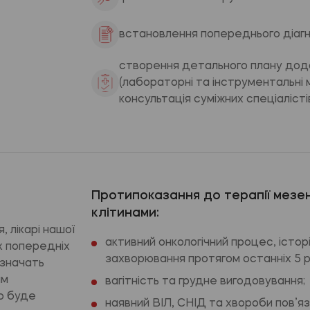
встановлення попереднього діагн
створення детального плану дода
(лабораторні та інструментальні
консультація суміжних спеціалістів
Протипоказання до терапії мезе
клітинами:
 лікарі нашої
активний онкологічний процес, історі
их попередніх
захворювання протягом останніх 5 р
изначать
ям
вагітність та грудне вигодовування;
о буде
наявний ВІЛ, СНІД та хвороби пов’я