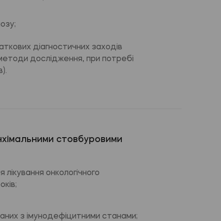
озу;
ткових діагностичних заходів
 методи дослідження, при потребі
).
нхімальними стовбуровими
я лікування онкологічного
оків;
заних з імунодефіцитними станами;