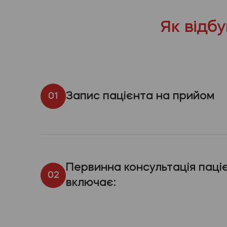
Як відб
Запис пацієнта на прийом
01
Первинна консультація паці
02
включає: