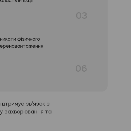
бласть ін’єкції
03
никати фізичного
еренавантаження
06
ідтримує зв’язок з
ігу захворювання та