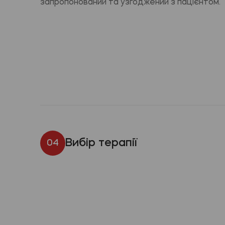
запропонований та узгоджений з пацієнтом.
Вибір терапії
04