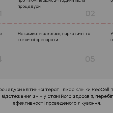
протягом перших 24 години після
о
процедури
1
02
не
Не вживати алкоголь, наркотичні та
У
токсичні препарати
п
4
05
цедури клітинної терапії лікар клініки ReoCell п
відстеження змін у стані його здоров’я, переб
ефективності проведеного лікування.