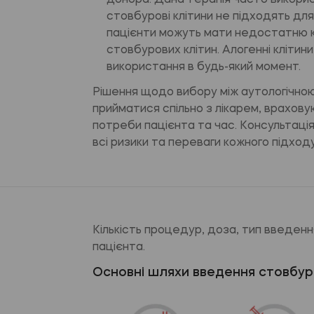
донора. Дана терапія часто використ
стовбурові клітини не підходять дл
пацієнти можуть мати недостатню кі
стовбурових клітин. Алогенні клітин
використання в будь-який момент.
Рішення щодо вибору між аутологічно
прийматися спільно з лікарем, враховую
потреби пацієнта та час. Консультаці
всі ризики та переваги кожного підходу
Кількість процедур, доза, тип введен
пацієнта.
Основні шляхи введення стовбур