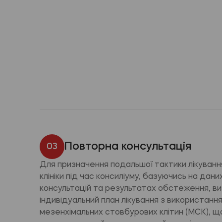
Повторна консультація
03
Для призначення подальшої тактики лікування,
клініки під час консиліуму, базуючись на дан
консультацій та результатах обстеження, в
індивідуальний план лікування з використанн
мезенхімальних стовбурових клітин (МСК), щ