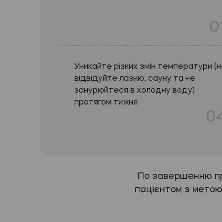
0
Уникайте різких змін температури (
відвідуйте лазню, сауну та не
занурюйтеся в холодну воду)
протягом тижня
0
По завершенню про
пацієнтом з метою 