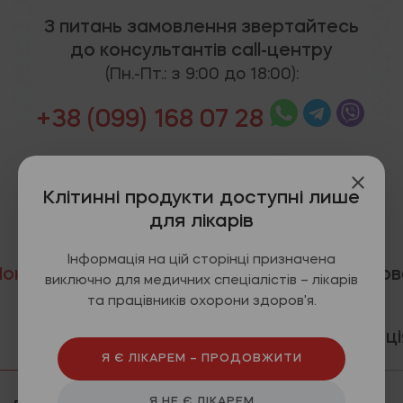
З питань замовлення звертайтесь
до консультантів call-центру
(Пн.-Пт.: з 9:00 до 18:00):
+38 (099) 168 07 28
Клітинні продукти доступні лише
для лікарів
Інформація на цій сторінці призначена
Покази
Застосування
Форма
Відео
Додатков
виключно для медичних спеціалістів – лікарів
та працівників охорони здоров'я.
випуску
інформаці
Я Є ЛІКАРЕМ – ПРОДОВЖИТИ
Я НЕ Є ЛІКАРЕМ