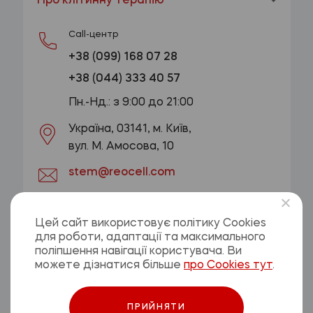
Про клітинну терапію
Call-центр
+38 (099) 168 07 28
+38 (044) 333 40 57
Пн.-Нд.: з 9:00 до 21:00
Україна, 03141, м. Київ,
вул. М. Амосова, 10
stem@reocell.com
ОТРИМАТИ КОНСУЛЬТАЦІЮ
Цей сайт використовує політику Cookies
для роботи, адаптації та максимального
Політика конфіденційності
поліпшення навігації користувача. Ви
Договір оферти
можете дізнатися більше
про Cookies тут
.
ПРИЙНЯТИ