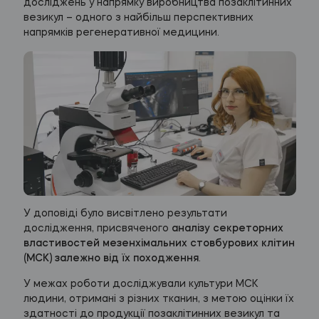
досліджень у напрямку виробництва позаклітинних
везикул – одного з найбільш перспективних
напрямків регенеративної медицини.
У доповіді було висвітлено результати
дослідження, присвяченого
аналізу секреторних
властивостей мезенхімальних стовбурових клітин
(МСК) залежно від їх походження
.
У межах роботи досліджували культури МСК
людини, отримані з різних тканин, з метою оцінки їх
здатності до продукції позаклітинних везикул та