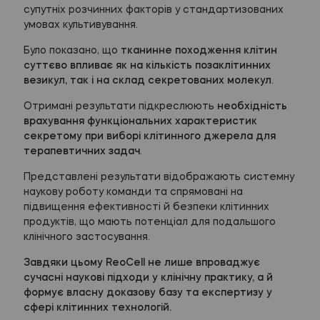
супутніх розчинних факторів у стандартизованих
умовах культивування.
Було показано, що
тканинне походження клітин
суттєво впливає як на кількість позаклітинних
везикул, так і на склад секретованих молекул
.
Отримані результати підкреслюють
необхідність
врахування функціональних характеристик
секретому при виборі клітинного джерела для
терапевтичних задач
.
Представлені результати відображають системну
наукову роботу команди та спрямовані на
підвищення ефективності й безпеки клітинних
продуктів, що мають потенціал для подальшого
клінічного застосування.
Завдяки цьому ReoCell не лише впроваджує
сучасні наукові підходи у клінічну практику, а й
формує власну доказову базу та експертизу у
сфері клітинних технологій.