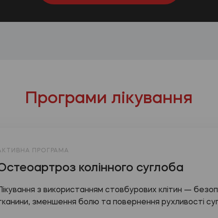
Програми лікування
АКТИВНА ПРОГРАМА
Остеоартроз колінного суглоба
Лікування з використанням стовбурових клітин — безо
тканини, зменшення болю та повернення рухливості су