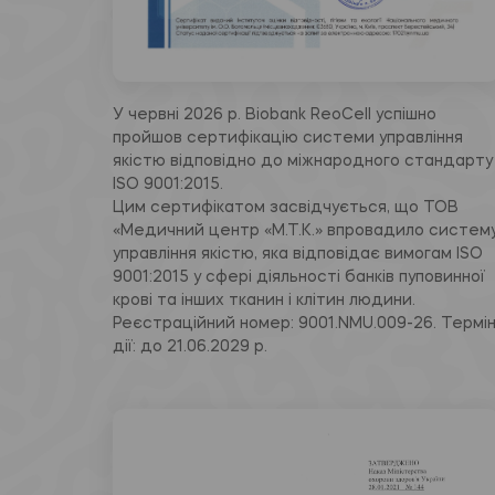
У червні 2026 р. Biobank ReoCell успішно
пройшов сертифікацію системи управління
якістю відповідно до міжнародного стандарту
ISO 9001:2015.
Цим сертифікатом засвідчується, що ТОВ
«Медичний центр «М.Т.К.» впровадило систем
управління якістю, яка відповідає вимогам ISO
9001:2015 у сфері діяльності банків пуповинної
крові та інших тканин і клітин людини.
Реєстраційний номер: 9001.NMU.009-26. Термі
дії: до 21.06.2029 р.