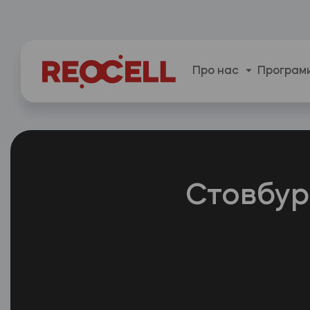
Про нас
Програми
Стовбуро