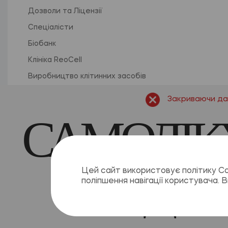
Дозволи та Ліцензії
Спеціалісти
Біобанк
Клініка ReoCell
Виробництво клітинних засобів
R&D платформа: інноваційна біотехнологічна лаборат
Закриваючи дан
САМОЛІК
ШКІДЛИ
Цей сайт використовує політику Co
поліпшення навігації користувача.
Використання будь-як