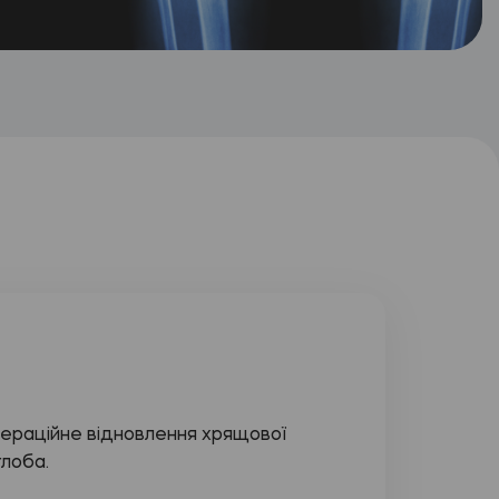
пераційне відновлення хрящової
глоба.