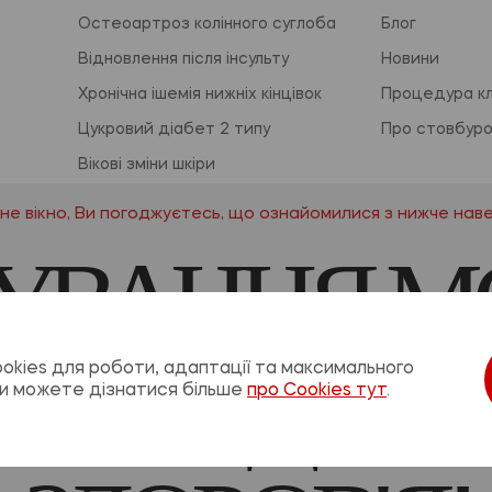
Остеоартроз колінного суглоба
Блог
Відновлення після інсульту
Новини
Хронічна ішемія нижніх кінцівок
Процедура клі
Цукровий діабет 2 типу
Про стовбуров
Вікові зміни шкіри
орія
Відновлення ресурсів організму
е вікно, Ви погоджуєтесь, що ознайомилися з нижче на
УВАННЯ М
ВИМ ДЛЯ
okies для роботи, адаптації та максимального
 Ви можете дізнатися більше
про Cookies тут
.
© 2026, ReoCell. Всі права захищені.
их матеріалів, що знаходяться на сайті, дозволяється за умови розмі