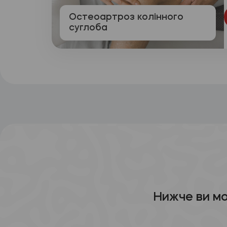
Остеоартроз колінного
суглоба
Нижче ви м