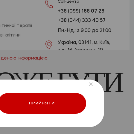
Call-центр
+38 (099) 168 07 28
+38 (044) 333 40 57
тинної терапії
Пн.-Нд.: з 9:00 до 21:00
і клітини
Україна, 03141, м. Київ,
вул. М. Амосова, 10
веденою інформацією.
stem@reocell.com
ОЖЕ БУТИ
ОТРИМАТИ КОНСУЛЬТАЦІЮ
Політика конфіденційності
 ВАШОГО
Договір оферти
ПРИЙНЯТИ
щення гіперпосилання.