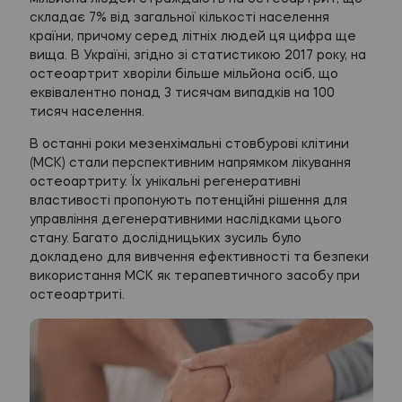
складає 7% від загальної кількості населення
країни, причому серед літніх людей ця цифра ще
вища. В Україні, згідно зі статистикою 2017 року, на
остеоартрит хворіли більше мільйона осіб, що
еквівалентно понад 3 тисячам випадків на 100
тисяч населення.
В останні роки мезенхімальні стовбурові клітини
(МСК) стали перспективним напрямком лікування
остеоартриту. Їх унікальні регенеративні
властивості пропонують потенційні рішення для
управління дегенеративними наслідками цього
стану. Багато дослідницьких зусиль було
докладено для вивчення ефективності та безпеки
використання МСК як терапевтичного засобу при
остеоартриті.