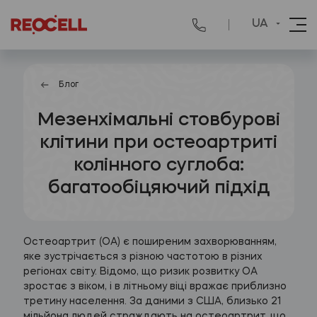
UA
Блог
Мезенхімальні стовбурові
клітини при остеоартриті
колінного суглоба:
багатообіцяючий підхід
Остеоартрит (ОА) є поширеним захворюванням,
яке зустрічається з різною частотою в різних
регіонах світу. Відомо, що ризик розвитку ОА
зростає з віком, і в літньому віці вражає приблизно
третину населення. За даними з США, близько 21
мільйона людей страждають на остеоартрит, що