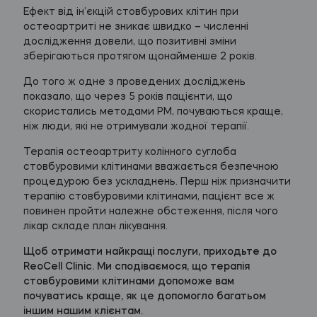
Ефект від ін’єкцій стовбурових клітин при
остеоартриті не зникає швидко – численні
дослідження довели, що позитивні зміни
зберігаються протягом щонайменше 2 років.
До того ж одне з проведених досліджень
показало, що через 5 років пацієнти, що
скористались методами РМ, почуваються краще,
ніж люди, які не отримували жодної терапії.
Терапія остеоартриту колінного суглоба
стовбуровими клітинами вважається безпечною
процедурою без ускладнень. Перш ніж призначити
терапію стовбуровими клітинами, пацієнт все ж
повинен пройти належне обстеження, після чого
лікар складе план лікування.
Щоб отримати найкращі послуги, приходьте до
ReoCell Clinic. Ми сподіваємося, що терапія
стовбуровими клітинами допоможе вам
почуватись краще, як це допомогло багатьом
іншим нашим клієнтам.