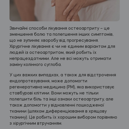
Звичайні способи лікування остеоартриту – це
зменшення болю та полегшення інших симптомів,
що не зупиняє хворобу від прогресування.
Хірургічне лікування є чи не єдиним варіантом для
людей із остеоартритом, який робить їх
непрацездатними. Але не всі можуть отримати
заміну колінного суглоба.
У цих важких випадках, а також для відстрочення
ендопротезування, може допомогти
регенеративна медицина (РМ), яка використовує
стовбурові клітини. Вони можуть не тільки
полегшити біль та інші ознаки остеоартриту, але
також допомогти у відновленні пошкодженої
тканини (шляхом диференціювання в хрящову
тканину). Це робить їх хорошим вибором порівняно
з хірургічним втручанням.