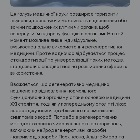
Ця галузь медичної науки розширює горизонти
лікування, пропонуючи можливість відновлення або
заміни пошкоджених клітин чи органів, щоб
повернути їм здорову функцію в організмі. На цей
момент можливе лише індивідуальне,
вузькоспеціальне використання регенеративної
медицини. Проте водночас відбувається процес
стандартизації та універсалізації таких методів,
що дозволяє сподіватися на розширення сфери їх
використання.
Вважається, що регенеративна медицина,
націлена на відновлення нормального
функціонування організму, стане основою медицини
XXI століття, тоді як у попередньому столітті лікарі
зосереджувалися здебільшого на зменшенні
симптомів хвороб. Потреба в регенеративних
методах охоплює чималу кількість захворювань,
включаючи нейродегенеративні хвороби
(наприклад, хвороби Паркінсона, Альцгеймера та