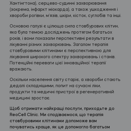
Хантінгтона), серцево-судинні захворювання
(зокрема, інфаркт міокарда), а також ушкодження і
хвороби рогівки, м’язів, шкіри, кісток, суглобів та інші.
Основою галузі є цілюща сила стовбурових клітин,
яка була темою досліджень протягом багатьох
років, і вони показали перспективні результати в
лікуванні різних захворювань. Загалом терапія
стовбуровими клітинами є перспективною для
лікування широкого спектру захворювань і станів.
Потенційні переваги цієї інноваційної терапії
вражають.
Оскільки населення світу старіє, а хвороби стають
дедалі складнішими, попит на сучасні ліки,
продукти та медичні пристрої в регенеративній
медицині зростає.
Щоб отримати найкращі послуги, приходьте до
ReoCell Clinic. Ми сподіваємося, що терапія
стовбуровими клітинами допоможе вам
почуватись краще, як це допомогло багатьом